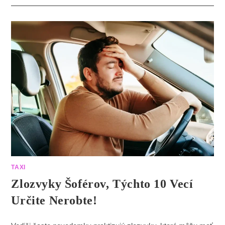
TAXI
Zlozvyky Šoférov, Týchto 10 Vecí
Určite Nerobte!