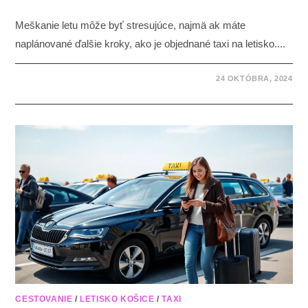
Meškanie letu môže byť stresujúce, najmä ak máte
naplánované ďalšie kroky, ako je objednané taxi na letisko....
24 OKTÓBRA, 2024
CESTOVANIE
/
LETISKO KOŠICE
/
TAXI