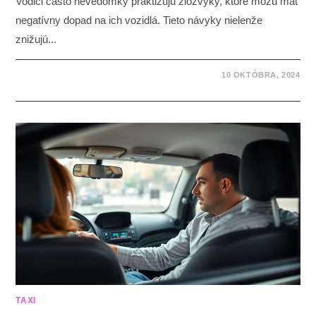
Vodiči často nevedomky praktizujú zlozvyky, ktoré môžu mať
negatívny dopad na ich vozidlá. Tieto návyky nielenže
znižujú...
10 OKTÓBRA, 2024
TAXI