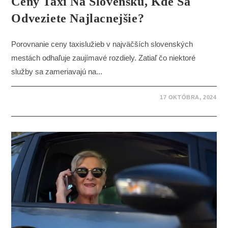
Ceny Taxi Na Slovensku, Kde Sa
Odveziete Najlacnejšie?
Porovnanie ceny taxislužieb v najväčších slovenských
mestách odhaľuje zaujímavé rozdiely. Zatiaľ čo niektoré
služby sa zameriavajú na...
17 OKTÓBRA, 2024