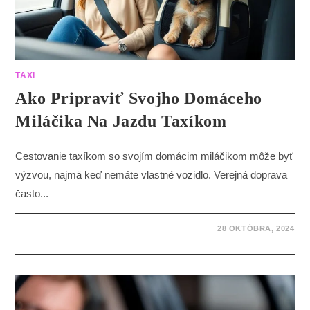
TAXI
Ako Pripraviť Svojho Domáceho
Miláčika Na Jazdu Taxíkom
Cestovanie taxíkom so svojím domácim miláčikom môže byť
výzvou, najmä keď nemáte vlastné vozidlo. Verejná doprava
často...
28 OKTÓBRA, 2024