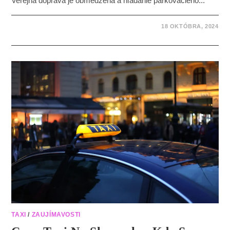
Verejná doprava je obmedzená a hľadanie parkovacieho...
18 OKTÓBRA, 2024
TAXI
/
ZAUJÍMAVOSTI