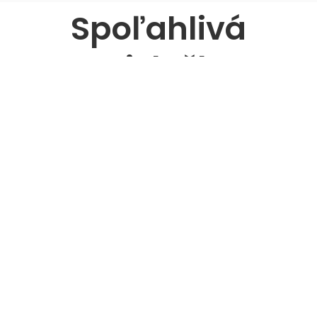
Spoľahlivá
Taxislužba
.
Naša
spoľahlivá taxislužba
je tu pre každého, kto
hľadá bezpečný a pohodlný spôsob dopravy.
Veríme, že kvalita služby začína presnosťou, a preto
si zakladáme na vždy dochvíľnom príchode na
miesto určenia. Bez ohľadu na to, či potrebujete
taxi na krátke trasy v meste, alebo dlhšie cesty
medzi regiónmi, sme pripravení splniť vaše
očakávania.
✔
Bezpečnosť na prvom mieste
Každé vozidlo v našej flotile je pravidelne