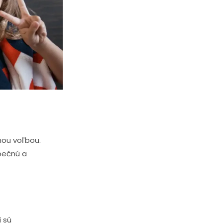
nou voľbou.
zpečnú a
 sú