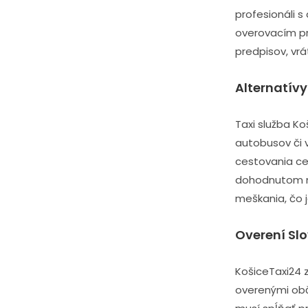
profesionáli 
overovacím pr
predpisov, vr
Alternatívy
Taxi služba K
autobusov či v
cestovania ce
dohodnutom mie
meškania, čo 
Overení Slo
KošiceTaxi24 z
overenými obč