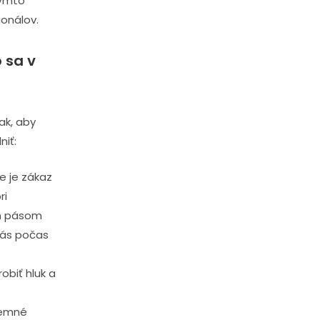
Týmto
ionálov.
 sa v
ak, aby
niť:
le je zákaz
ri
ým pásom
pás počas
robiť hluk a
íjemné