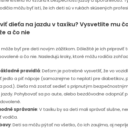
ísne kritériá vo vzťahu k bezpečnosti jazdy a spoľahlivosti. 
dičia môžu byť istí, že ich deti sú v rukách skúsených profes
viť dieťa na jazdu v taxíku? Vysvetlite mu čo
e a čo nie
 môže byť pre deti novým zážitkom. Dôležité je ich pripraviť t
 povolené a čo nie. Nasledujú kroky, ktoré môžu rodičia zohľad
základné pravidlá
: Deťom je potrebné vysvetliť, že vo vozid
jedlo a piť nápoje (samozrejme to neplatí pre diabetikov, p
 a pod.). Dieťa má zostať sedieť s pripnutým bezpečnostn
j jazdy. Pohybovať sa po aute, alebo bezdôvodne odopnúť 
e dovolené.
hodné správanie
: V taxíku by sa deti mali správať slušne, ne
 vodiča.
obavy
: Deti sa môžu pýtať na všetko, čo ich zaujíma, aj nepr