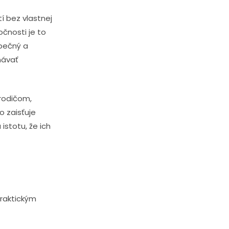
í bez vlastnej
očnosti je to
pečný a
návať
 rodičom,
o zaisťuje
istotu, že ich
praktickým