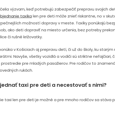
čelia výzvam, keď potrebujú zabezpečiť prepravu svojich det
bjednanie taxíka
len pre deti môže znieť riskantne, no v skut
zpečnejších možností dopravy v meste. Taxíky ponúkajú bez
ob, ako deti dopraviť na miesto určenia, bez potreby preko
ice či rušné križovatky.
onúka v Košiciach aj prepravu detí, či už do školy, ku starým
átmi. Navyše, všetky vozidlá a vodiči sú striktne nefajčiari, č
 prostredie pre mladých pasažierov. Pre rodičov to znamená 
povedných rukách.
ednať taxi pre deti a necestovať s nimi?
ie taxi len pre deti je možné a pre mnoho rodičov sa stáva 