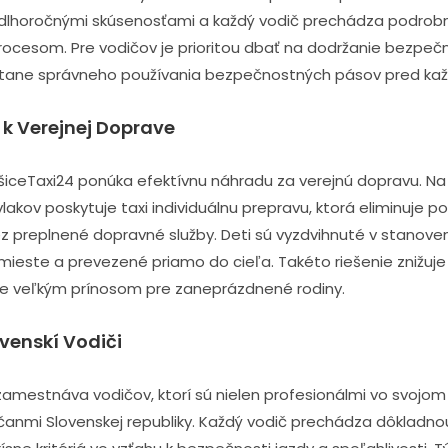
s dlhoročnými skúsenosťami a každý vodič prechádza podrob
ocesom. Pre vodičov je prioritou dbať na dodržanie bezpeč
átane správneho používania bezpečnostných pásov pred kaž
 k Verejnej Doprave
ošiceTaxi24 ponúka efektívnu náhradu za verejnú dopravu. Na 
lakov poskytuje taxi individuálnu prepravu, ktorá eliminuje p
z preplnené dopravné služby. Deti sú vyzdvihnuté v stanov
ste a prevezené priamo do cieľa. Takéto riešenie znižuje st
je veľkým prínosom pre zaneprázdnené rodiny.
venskí Vodiči
amestnáva vodičov, ktorí sú nielen profesionálmi vo svojom 
anmi Slovenskej republiky. Každý vodič prechádza dôkladno