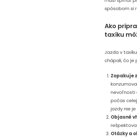
musí spĺňať pr
spôsobom si ro
Ako pripra
taxíku môž
Jazda v taxíku
chápali, čo je
Zopakuje 
konzumovať 
nevoľnosti
počas cele
jazdy nie j
Objasné v
rešpektovať
Otázky a 