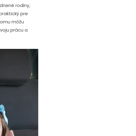
zdnené rodiny,
praktický pre
 tomu môžu
voju prácu a