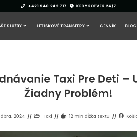
+421 940 242 717
KEDYKOĽVEK 24/7
ŠE SLUŽBY
LETISKOVÉ TRANSFERY
CENNÍK
BLOG
dnávanie Taxi Pre Deti – 
Žiadny Problém!
k
Kategória
Čas
Autor
tóbra, 2024
Taxi
12 min dĺžka textu
Koši
dy
príspevkov:
čítania:
príspev
ý: