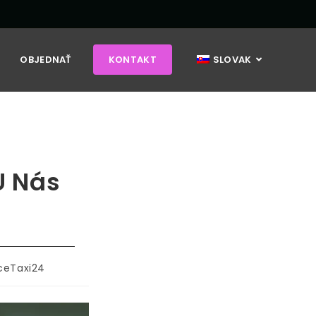
OBJEDNAŤ
KONTAKT
SLOVAK
U Nás
ceTaxi24
ku: