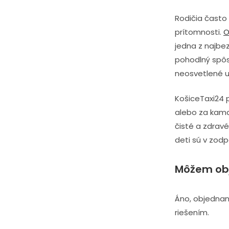
Rodičia často 
prítomnosti.
O
jedna z najbe
pohodlný spôs
neosvetlené ul
KošiceTaxi24 p
alebo za kamar
čisté a zdravé
deti sú v zod
Môžem obj
Áno, objednan
riešením.