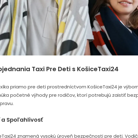
jednania Taxi Pre Deti s KošiceTaxi24
xíka priamo pre deti prostredníctvom KošiceTaxi24 je výbor
núka početné výhody pre rodičov, ktorí potrebujú zaistiť be
pravu.
 a Spoľahlivosť
eTaxi24 znamená vysokú úroveň bezpečnosti pre deti. Vodiči