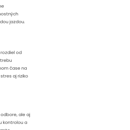
ne
nostných
dou jazdou.
rozdiel od
otrebu
enom čase na
res aj riziko
odbore, ale aj
u kontrolou a