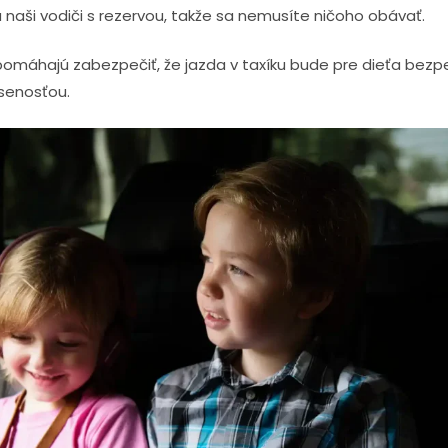
 naši vodiči s rezervou, takže sa nemusíte ničoho obávať.
pomáhajú zabezpečiť, že jazda v taxíku bude pre dieťa bez
senosťou.