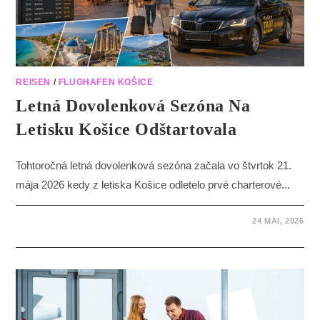
REISEN
/
FLUGHAFEN KOŠICE
Letná Dovolenková Sezóna Na
Letisku Košice Odštartovala
Tohtoročná letná dovolenková sezóna začala vo štvrtok 21.
mája 2026 kedy z letiska Košice odletelo prvé charterové...
24 MAI, 2026