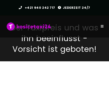
Zum
+421 940 242 717
JEDERZEIT 24/7
Inhalt
springen
Der Taxipreis und was
ihn beeinflusst -
Vorsicht ist geboten!