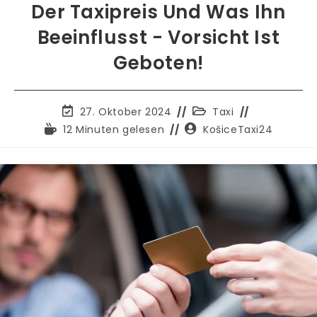
Der Taxipreis Und Was Ihn
Beeinflusst - Vorsicht Ist
Geboten!
Der
Beitragskategorie:
27. Oktober 2024
Taxi
Beitrag
Lesezeit:
Autor
12 Minuten gelesen
KošiceTaxi24
wurde
des
zuletzt
Beitrags:
bearbeitet: