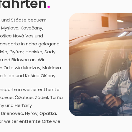
fahrten
.
er und Städte bequem
, Myslava, Kavečany,
 Košice Nová Ves und
Transporte in nahe gelegene
kša, Gyňov, Haniska, Sady
 und Bidovce an. Wir
en Orte wie Medzev, Moldava
alá Ida und Košice Olšany.
ansporte in weiter entfernte
ovce, Čižatice, Zádiel, Turňa
ny und Herľany
 Drienovec, Hýľov, Opátka,
 weiter entfernte Orte wie