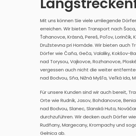
Langstrecken
Mit uns können Sie viele umliegende Dörf
erreichen. Wir bieten Transport nach Šaca
Ťahanovce, Krásná, Pereš, Poľov, Lorinčík,
Družstevna pri Hornáde. Wir bieten auch 
Dörfer wie Čaňa, Geča, Valaliky, Kokšov-Ba
nad Torysou, Vajkovce, Rozhanovce, Ploské
vergessen auch nicht die weiter entfernt
nad Bodvou, Sňa, Nižná Myšľa, Veľká Ida, M
Für unsere Kunden sind wir auch bereit, Tr
Orte wie Rudník, Jasov, Bohdanovce, Beniak
nad Bodvou, Slanec, Slanská Huta, Nováča
durchzuführen. Wir decken auch Dörfer wie
Rudňany, Margecany, Krompachy und sogar
Gelnica ab.