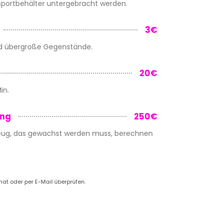
sportbehälter untergebracht werden.
3€
d übergroße Gegenstände.
20€
in.
ung
250€
zeug, das gewachst werden muss, berechnen
.
hat oder per E-Mail überprüfen.