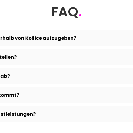
FAQ
.
ßerhalb von Košice aufzugeben?
tellen?
 ab?
ankommt?
enstleistungen?