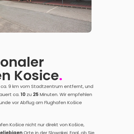
ionaler
en Kosice
.
t ca. 9 km vom Stadtzentrum entfernt, und
auert ca.
10
zu
25
Minuten. Wir empfehlen
tunde vor Abflug am Flughafen Košice
fen Košice nicht nur direkt von Košice,
beliebigen
Orte in der Slowakei. Egal, ob Sie