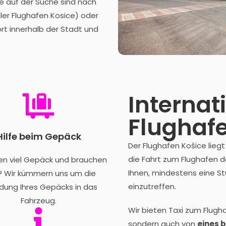
ie auf der Suche sind nach
ler Flughafen Kosice) oder
rt innerhalb der Stadt und
Internat
Flughaf
Hilfe beim Gepäck
Der Flughafen Košice lieg
die Fahrt zum Flughafen d
en viel Gepäck und brauchen
Ihnen, mindestens eine S
e? Wir kümmern uns um die
einzutreffen.
dung Ihres Gepäcks in das
Fahrzeug.
Wir bieten Taxi zum Flugha
sondern auch von
eines 