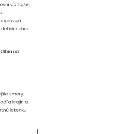
ovni vlaňajšej
da
pripravujú
e letisko chce
 Olbia na
jšie smery.
odľa krajín a
atnú letenku