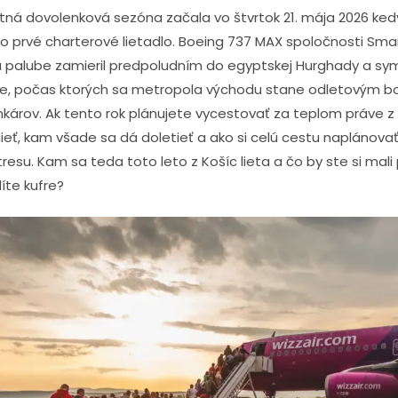
tná dovolenková sezóna začala vo štvrtok 21. mája 2026 kedy
lo prvé charterové lietadlo. Boeing 737 MAX spoločnosti Sma
a palube zamieril predpoludním do egyptskej Hurghady a sy
ce, počas ktorých sa metropola východu stane odletovým 
nkárov. Ak tento rok plánujete vycestovať za teplom práve z 
ieť, kam všade sa dá doletieť a ako si celú cestu naplánova
esu. Kam sa teda toto leto z Košíc lieta a čo by ste si mali
líte kufre?