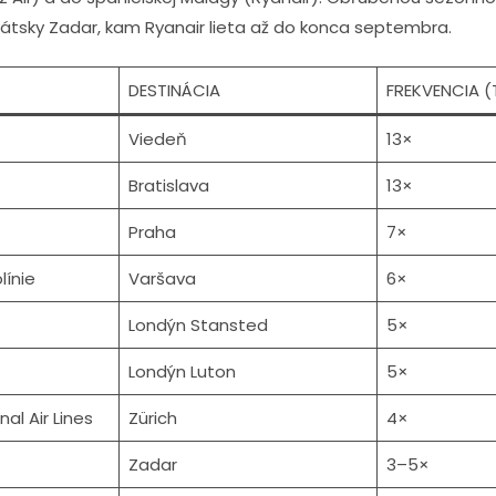
átsky Zadar, kam Ryanair lieta až do konca septembra.
DESTINÁCIA
FREKVENCIA (
Viedeň
13×
Bratislava
13×
Praha
7×
línie
Varšava
6×
Londýn Stansted
5×
Londýn Luton
5×
nal Air Lines
Zürich
4×
Zadar
3–5×