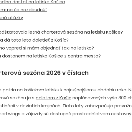
dlne dostať na letisko Košice
om: na čo nezabudnúť
ené otázky
odštartovala letná charterová sezóna na letisku Košice?
 dá toto leto doletieť z Košíc?
ho vopred si mám objednať taxi na letisko?
a dostanem na letisko Košice z centra mesta?
rterová sezóna 2026 v číslach
 patria na košickom letisku k najrušnejšiemu obdobiu roka. 
kovú sezónu je s
odletom z Košíc
naplánovaných vyše 800 c
stinácií v deviatich krajinách. Tieto lety zabezpečuje prevaž
artwings a zájazdy sú dostupné prostredníctvom cestovnýc