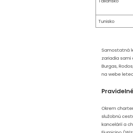
Taliansko
Tunisko
Samostatná le
zariadia sami 
Burgas, Rodos,
na webe letec
Pravidelné
Okrem chartero
služobnú cest
kancelárií a 
Fiumicino (Wiz