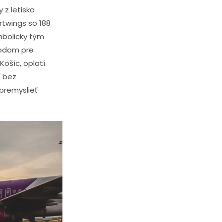
 z letiska
rtwings so 188
mbolicky tým
bodom pre
Košíc, oplatí
ť bez
 premyslieť