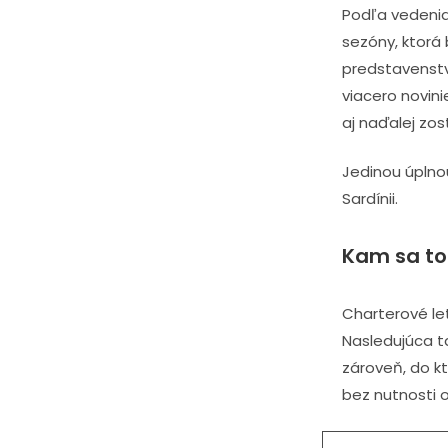
Podľa vedenia 
sezóny, ktorá 
predstavenstv
viacero novini
aj naďalej zos
Jedinou úplnou
Sardínii.
Kam sa tot
Charterové let
Nasledujúca t
zároveň, do k
bez nutnosti 