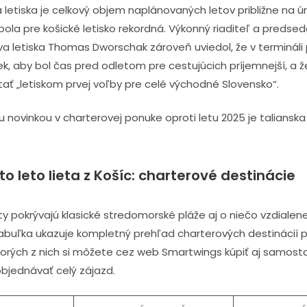
letiska je celkový objem naplánovaných letov približne na úr
bola pre košické letisko rekordná. Výkonný riaditeľ a predse
a letiska Thomas Dworschak zároveň uviedol, že v termináli 
ek, aby bol čas pred odletom pre cestujúcich príjemnejší, a ž
tať „letiskom prvej voľby pre celé východné Slovensko“.
 novinkou v charterovej ponuke oproti letu 2025 je talianska
o leto lieta z Košíc: charterové destinácie
y pokrývajú klasické stredomorské pláže aj o niečo vzdialene
abuľka ukazuje kompletný prehľad charterových destinácií p
torých z nich si môžete cez web Smartwings kúpiť aj samost
objednávať celý zájazd.