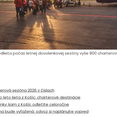
 odlieta počas letnej dovolenkovej sezóny vyše 800 charterov
erová sezóna 2026 v číslach
 leto lieta z Košíc: charterové destinácie
linky: kam z Košíc odletíte celoročne
na bude vyťažená: odvoz si naplánujte vopred