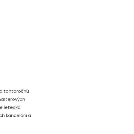
Na tohtoročnú
harterových
ne letecká
h kancelárií a