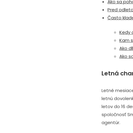
Ako sa poho
Pred odlet
Často klad
Kedy 
Kam sa
Ako dl
Ako s
Letná cha
Letné mesiace
letnú dovolen
letov do 16 de
spoločnosť Sm
agentúr.