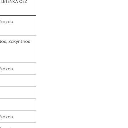
LETENKA CEZ
ájazdu
dos, Zakynthos
ájazdu
ájazdu