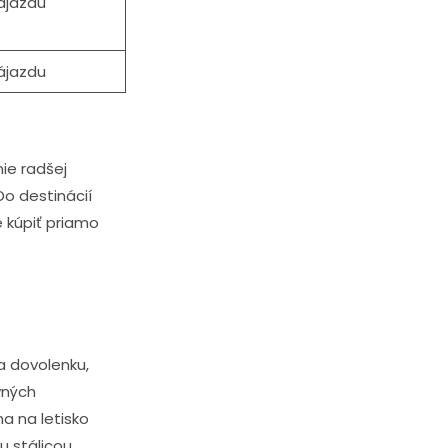
ájazdu
ájazdu
ie radšej
Do destinácií
e kúpiť priamo
na dovolenku,
vných
a na letisko
u stálicou