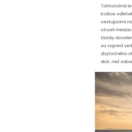
Tohtoročná le
Košice odlete
cestujúcimi n
otvoril mesia
tisícky dovole
sa vopred ved
zbytočného str
skôr, než zaba