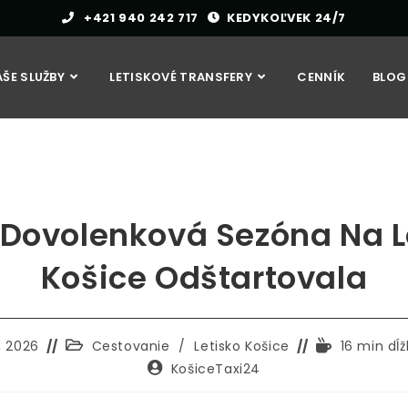
+421 940 242 717
KEDYKOĽVEK 24/7
ŠE SLUŽBY
LETISKOVÉ TRANSFERY
CENNÍK
BLOG
 Dovolenková Sezóna Na L
Košice Odštartovala
Kategória
Čas
, 2026
Cestovanie
/
Letisko Košice
16 min dĺž
príspevkov:
čítania:
Autor
KošiceTaxi24
príspevku: