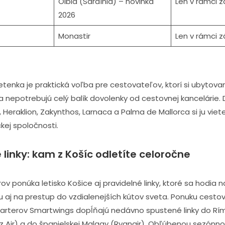
Olbia (Sardínia) – novinka
Len v rámci z
2026
Monastir
Len v rámci z
tenka je praktická voľba pre cestovateľov, ktorí si ubytovan
a nepotrebujú celý balík dovolenky od cestovnej kancelárie. 
 Heraklion, Zakynthos, Larnaca a Palma de Mallorca si ju viet
kej spoločnosti.
 linky: kam z Košíc odletíte celoročne
v ponúka letisko Košice aj pravidelné linky, ktoré sa hodia 
u aj na prestup do vzdialenejších kútov sveta. Ponuku cesto
charterov Smartwings dopĺňajú nedávno spustené linky do Rím
z Air) a do španielskej Malagy (Ryanair). Obľúbenou sezónno