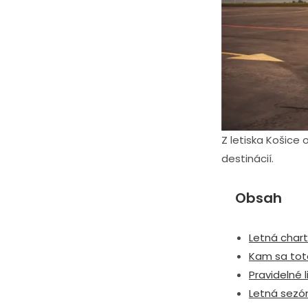
Z letiska Košice
destinácií.
Obsah
Letná chart
Kam sa toto
Pravidelné 
Letná sezó