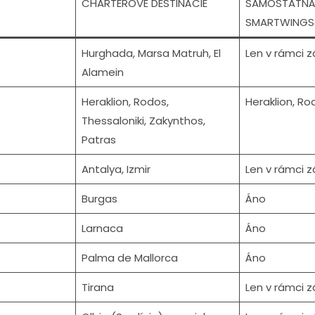
CHARTEROVÉ DESTINÁCIE
SAMOSTATNÁ 
SMARTWINGS
Hurghada, Marsa Matruh, El
Len v rámci z
Alamein
Heraklion, Rodos,
Heraklion, Ro
Thessaloniki, Zakynthos,
Patras
Antalya, Izmir
Len v rámci z
Burgas
Áno
Larnaca
Áno
Palma de Mallorca
Áno
Tirana
Len v rámci z