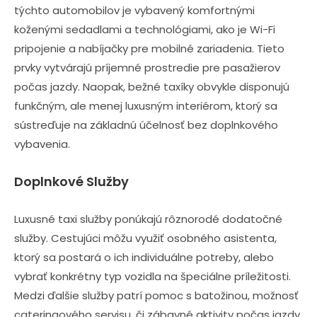
týchto automobilov je vybavený komfortnými
koženými sedadlami a technológiami, ako je Wi-Fi
pripojenie a nabíjačky pre mobilné zariadenia. Tieto
prvky vytvárajú príjemné prostredie pre pasažierov
počas jazdy. Naopak, bežné taxíky obvykle disponujú
funkčným, ale menej luxusným interiérom, ktorý sa
sústreďuje na základnú účelnosť bez doplnkového
vybavenia.
Doplnkové Služby
Luxusné taxi služby ponúkajú rôznorodé dodatočné
služby. Cestujúci môžu využiť osobného asistenta,
ktorý sa postará o ich individuálne potreby, alebo
vybrať konkrétny typ vozidla na špeciálne príležitosti.
Medzi ďalšie služby patrí pomoc s batožinou, možnosť
cateringového servisu, či zábavné aktivity počas jazdy.