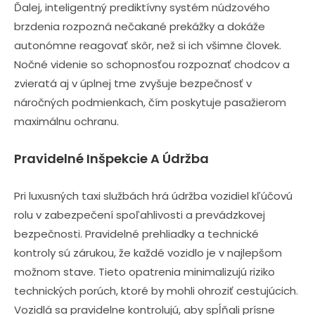
Ďalej, inteligentný prediktívny systém núdzového
brzdenia rozpozná nečakané prekážky a dokáže
autonómne reagovať skôr, než si ich všimne človek.
Nočné videnie so schopnosťou rozpoznať chodcov a
zvieratá aj v úplnej tme zvyšuje bezpečnosť v
náročných podmienkach, čím poskytuje pasažierom
maximálnu ochranu.
Pravidelné Inšpekcie A Údržba
Pri luxusných taxi službách hrá údržba vozidiel kľúčovú
rolu v zabezpečení spoľahlivosti a prevádzkovej
bezpečnosti. Pravidelné prehliadky a technické
kontroly sú zárukou, že každé vozidlo je v najlepšom
možnom stave. Tieto opatrenia minimalizujú riziko
technických porúch, ktoré by mohli ohroziť cestujúcich.
Vozidlá sa pravidelne kontrolujú, aby spĺňali prísne