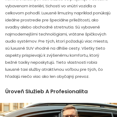
vybavenom interiéri, tichosti vo vnútri vozidla a
celkovom pohodlí. Luxusné limuzíny napríklad ponúkajú
ideálne prostredie pre špeciálne príležitosti, ako
svadby alebo obchodné stretnutia. Sú vybavené
najmodernejšími technológiami, vrátane špičkových
audio systémov. Pre tých, ktorí požadujú viac miesta,
sú luxusné SUV vhodné na dlhšie cesty. Všetky tieto
aspekty prispievajú k zvýšenému komfortu, ktorý
bežné taxíky neposkytujú. Tieto vlastnosti robia
luxusné taxi služby atraktívnou voľbou pre tých, čo
hľadajú niečo viac ako len obyčajný prevoz.
Úroveň Služieb A Profesionalita