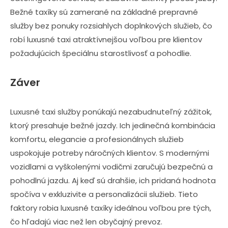
Bežné taxíky sú zamerané na základné prepravné
služby bez ponuky rozsiahlych doplnkových služieb, čo
robí luxusné taxi atraktívnejšou voľbou pre klientov
požadujúcich špeciálnu starostlivosť a pohodlie.
Záver
Luxusné taxi služby ponúkajú nezabudnuteľný zážitok,
ktorý presahuje bežné jazdy. Ich jedinečná kombinácia
komfortu, elegancie a profesionálnych služieb
uspokojuje potreby náročných klientov. S modernými
vozidlami a vyškolenými vodičmi zaručujú bezpečnú a
pohodlnú jazdu. Aj keď sú drahšie, ich pridaná hodnota
spočíva v exkluzivite a personalizácii služieb. Tieto
faktory robia luxusné taxíky ideálnou voľbou pre tých,
čo hľadajú viac než len obyčajný prevoz.