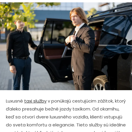
Luxusné
taxi služby
v ponúkajú cestujúcim zážitok, ktorý
ďaleko presahuje bežné jazdy taxíkom. Od okamihu,
keď sa otvorí dvere luxusného vozidla, klienti vstupujú
do sveta komfortu a elegancie. Tieto služby sú ideálne