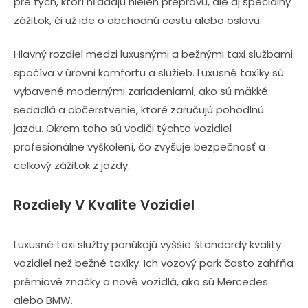
pre tých, ktorí hľadajú nielen prepravu, ale aj špeciálny
zážitok, či už ide o obchodnú cestu alebo oslavu.
Hlavný rozdiel medzi luxusnými a bežnými taxi službami
spočíva v úrovni komfortu a služieb. Luxusné taxíky sú
vybavené modernými zariadeniami, ako sú mäkké
sedadlá a občerstvenie, ktoré zaručujú pohodlnú
jazdu. Okrem toho sú vodiči týchto vozidiel
profesionálne vyškolení, čo zvyšuje bezpečnosť a
celkový zážitok z jazdy.
Rozdiely V Kvalite Vozidiel
Luxusné taxi služby ponúkajú vyššie štandardy kvality
vozidiel než bežné taxíky. Ich vozový park často zahŕňa
prémiové značky a nové vozidlá, ako sú Mercedes
alebo BMW.