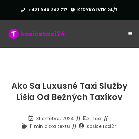
Prejsť
+421 940 242 717
KEDYKOĽVEK 24/7
na
obsah
Ako Sa Luxusné Taxi Služby
Líšia Od Bežných Taxíkov
Príspevok
Kategória
31 októbra, 2024
Taxi
naposledy
príspevkov:
Čas
Autor
11 min dĺžka textu
KošiceTaxi24
upravený:
čítania:
príspevku: