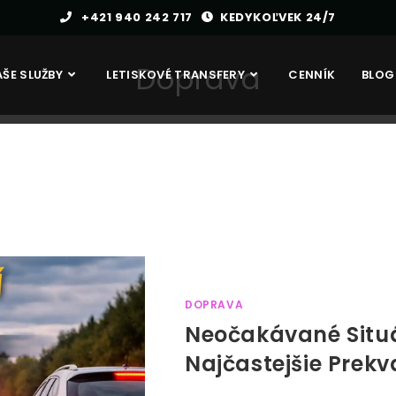
+421 940 242 717
KEDYKOĽVEK 24/7
Doprava
ŠE SLUŽBY
LETISKOVÉ TRANSFERY
CENNÍK
BLOG
DOPRAVA
Neočakávané Situá
Najčastejšie Prekv