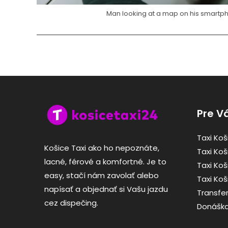
Man looking at a map on his smartp
Pre V
Taxi Koš
Košice Taxi ako ho nepoznáte,
Taxi Koš
lacné, férové a komfortné. Je to
Taxi Ko
easy, stačí nám zavolať alebo
Taxi Koš
napísať a objednať si Vašu jazdu
Transfe
cez dispečing.
Donáška