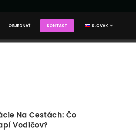
OBJEDNAŤ
KONTAKT
SLOVAK
cie Na Cestách: Čo
apí Vodičov?