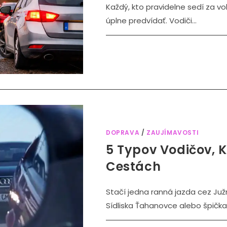
Každý, kto pravidelne sedí za vo
úplne predvídať. Vodiči...
DOPRAVA
/
ZAUJÍMAVOSTI
5 Typov Vodičov, 
Cestách
Stačí jedna ranná jazda cez Južn
Sídliska Ťahanovce alebo špička.