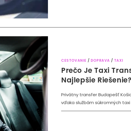
CESTOVANIE
/
DOPRAVA
/
TAXI
Prečo Je Taxi Tran
Najlepšie Riešenie
Privátny transfer Budapešť Koši
vďaka službám súkromných taxi tr