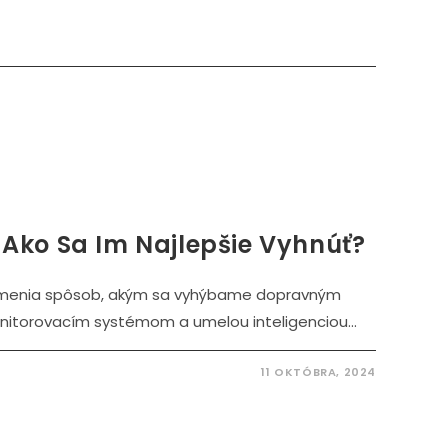
Ako Sa Im Najlepšie Vyhnúť?
menia spôsob, akým sa vyhýbame dopravným
itorovacím systémom a umelou inteligenciou...
11 OKTÓBRA, 2024