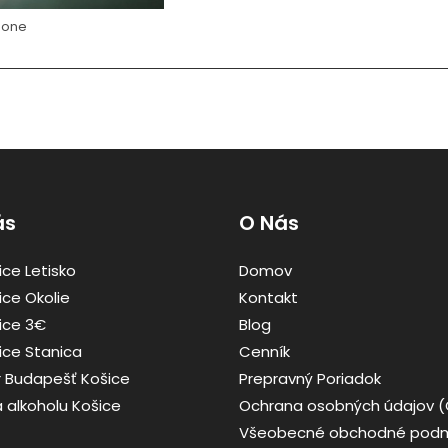
hone
ás
O Nás
ice Letisko
Domov
ice Okolie
Kontakt
šice 3€
Blog
ice Stanica
Cenník
r Budapešť Košice
Prepravný Poriadok
 alkoholu Košice
Ochrana osobných údajov 
Všeobecné obchodné podm