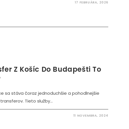
17 FEBRUÁRA, 2026
sfer Z Košíc Do Budapešti To
?
ce sa stáva čoraz jednoduchšie a pohodlnejšie
ansferov. Tieto služby...
11 NOVEMBRA, 2024