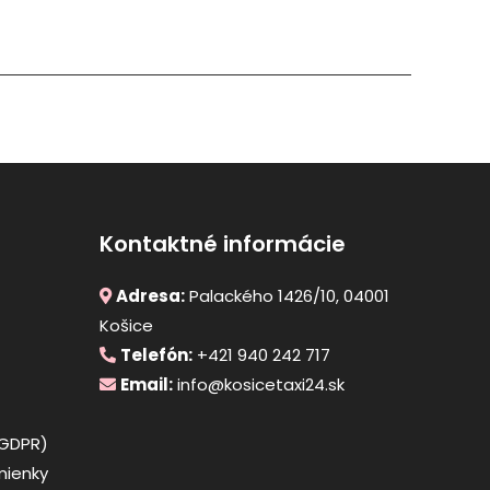
Kontaktné informácie
Adresa:
Palackého 1426/10, 04001
Košice
Telefón:
+421 940 242 717
Email:
info@kosicetaxi24.sk
(GDPR)
ienky