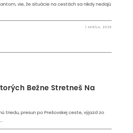
lantom, vie, že situácie na cestách sa nikdy nedajú
1 APRÍLA, 2026
Ktorých Bežne Stretneš Na
ú triedu, presun po Prešovskej ceste, výjazd zo
..