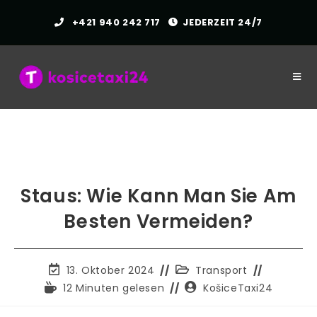
Zum
+421 940 242 717
JEDERZEIT 24/7
Inhalt
springen
Staus: Wie Kann Man Sie Am
Besten Vermeiden?
Der
Beitragskategorie:
13. Oktober 2024
Transport
Beitrag
Lesezeit:
Autor
12 Minuten gelesen
KošiceTaxi24
wurde
des
zuletzt
Beitrags: