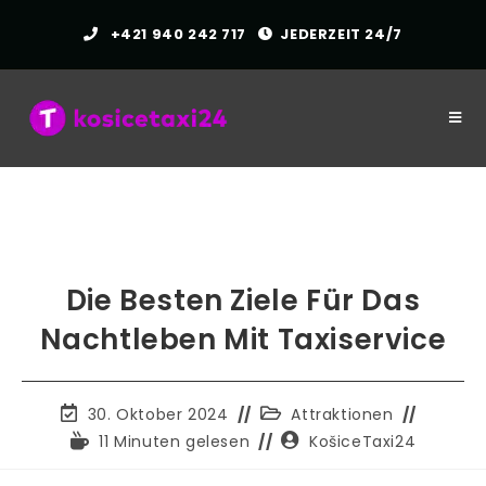
Zum
+421 940 242 717
JEDERZEIT 24/7
Inhalt
springen
Die Besten Ziele Für Das
Nachtleben Mit Taxiservice
Der
Beitragskategorie:
30. Oktober 2024
Attraktionen
Beitrag
Lesezeit:
Autor
11 Minuten gelesen
KošiceTaxi24
wurde
des
zuletzt
Beitrags: