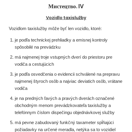
Мистецтво. IV
Vozidlo taxislužby
Vozidlom taxislužby môže byť len vozidlo, ktoré:
je podľa technickej prehliadky a emisnej kontroly
spôsobilé na prevádzku
má najmenej troje vstupných dverí do priestoru pre
vodiča a cestujúcich
je podľa osvedčenia o evidencii schválené na prepravu
najmenej štyroch osôb a najviac deviatich osôb, vrátane
vodiča
je na predných ľavých a pravých dverách označené
obchodným menom prevádzkovateľa taxislužby a
telefónnym číslom dispečingu objednávkovej služby
má pevne zabudovaný funkčný taxameter spĺňajúci
požiadavky na určené meradla, netýka sa to vozidiel