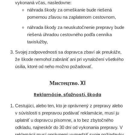
vykonaná včas, nasledovne:
náhrada škody za omeškanie bude riešená
pomernou zľavou na zaplatenom cestovnom,
náhrada škody za neuskutočnenie prepravy bude
riešená úhradou cestovného podľa cenníka
taxislužby,
Svojej zodpovednosti sa dopravca zbaví ak preukáže,
že škode nemohol zabrániť ani pri vynaložení všetkého
úsilia, ktoré od neho možno požadovať.
Мистецтво. XI
Reklamácie, sťažnosti, škoda
Cestujúci, alebo ten, kto je oprávnený z prepravy alebo
v súvislosti s prepravou podávať reklamácie, musí ju
uplatniť u dopravcu písomne, a to bez zbytočného
odkladu, najneskôr do 30 dní od vykonania prepravy. V
reklamácii musí oprávnený vymedziť svoje požiadavky