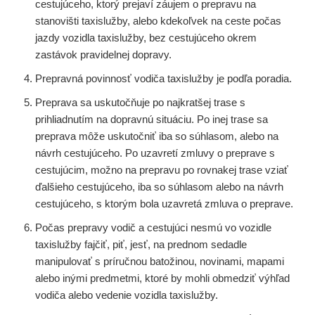
cestujúceho, ktorý prejaví záujem o prepravu na
stanovišti taxislužby, alebo kdekoľvek na ceste počas
jazdy vozidla taxislužby, bez cestujúceho okrem
zastávok pravidelnej dopravy.
Prepravná povinnosť vodiča taxislužby je podľa poradia.
Preprava sa uskutočňuje po najkratšej trase s
prihliadnutím na dopravnú situáciu. Po inej trase sa
preprava môže uskutočniť iba so súhlasom, alebo na
návrh cestujúceho. Po uzavretí zmluvy o preprave s
cestujúcim, možno na prepravu po rovnakej trase vziať
ďalšieho cestujúceho, iba so súhlasom alebo na návrh
cestujúceho, s ktorým bola uzavretá zmluva o preprave.
Počas prepravy vodič a cestujúci nesmú vo vozidle
taxislužby fajčiť, piť, jesť, na prednom sedadle
manipulovať s príručnou batožinou, novinami, mapami
alebo inými predmetmi, ktoré by mohli obmedziť výhľad
vodiča alebo vedenie vozidla taxislužby.