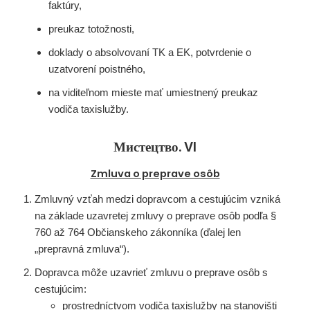
faktúry,
preukaz totožnosti,
doklady o absolvovaní TK a EK, potvrdenie o
uzatvorení poistného,
na viditeľnom mieste mať umiestnený preukaz
vodiča taxislužby.
Мистецтво. VI
Zmluva o preprave osôb
Zmluvný vzťah medzi dopravcom a cestujúcim vzniká
na základe uzavretej zmluvy o preprave osôb podľa §
760 až 764 Občianskeho zákonníka (ďalej len
„prepravná zmluva“).
Dopravca môže uzavrieť zmluvu o preprave osôb s
cestujúcim:
prostredníctvom vodiča taxislužby na stanovišti