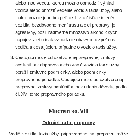
alebo inou vecou, ktorou možno obmedziť výhľad
vodiča alebo ohroziť vedenie vozidla taxislužby, alebo
inak ohrozuje jeho bezpečnosť, znečisťuje interiér
vozidla, bezdôvodne mení trasu a cieľ prepravy, je
agresívny, požil nadmerné množstvo alkoholických
nápojov, alebo inak vzbudzuje obavy o bezpečnosť
vodiča a cestujúcich, prípadne o vozidlo taxislužby.
Cestujúci môže od uzatvorenej prepravnej zmluvy
odstúpiť, ak dopravca alebo vodič vozidla taxislužby
porušil zmluvné podmienky, alebo podmienky
prepravného poriadku. Cestujúci môže od uzatvorenej
prepravnej zmluvy odstúpiť aj bez udania dôvodu, podľa
čl. XVI tohto prepravného poriadku.
Мистецтво. VIII
Odmietnutie prepravy
Vodič vozidla taxislužby pripraveného na prepravu môže