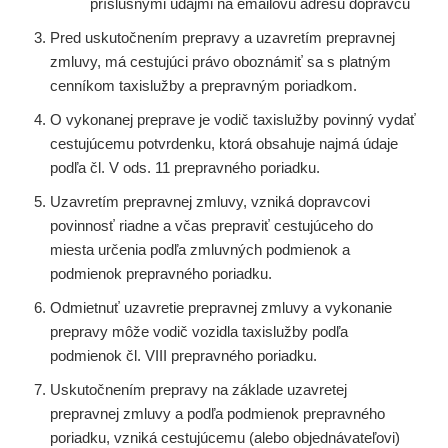
príslušnými údajmi na emailovú adresu dopravcu
Pred uskutočnením prepravy a uzavretím prepravnej
zmluvy, má cestujúci právo oboznámiť sa s platným
cenníkom taxislužby a prepravným poriadkom.
O vykonanej preprave je vodič taxislužby povinný vydať
cestujúcemu potvrdenku, ktorá obsahuje najmá údaje
podľa čl. V ods. 11 prepravného poriadku.
Uzavretím prepravnej zmluvy, vzniká dopravcovi
povinnosť riadne a včas prepraviť cestujúceho do
miesta určenia podľa zmluvných podmienok a
podmienok prepravného poriadku.
Odmietnuť uzavretie prepravnej zmluvy a vykonanie
prepravy môže vodič vozidla taxislužby podľa
podmienok čl. VIII prepravného poriadku.
Uskutočnením prepravy na základe uzavretej
prepravnej zmluvy a podľa podmienok prepravného
poriadku, vzniká cestujúcemu (alebo objednávateľovi)