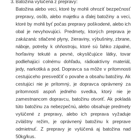
Batožina vylúčená z prepravy:
Batožina alebo veci, ktoré by mohli ohroziť bezpečnosť
prepravy, osôb, alebo majetku a ďalej batožiny a veci,
ktoré by mohli byť počas prepravy poškodené, alebo ich
obal je nevyhovujúci. Predmety, ktorých preprava je
zakázaná: stlačené plyny, žieraviny, výbušniny, zbrane,
náboje, potreby k ohňostroju, ktoré sú ľahko zápalné,
horľaviny tekuté a pevné, okysličujúce látky, tovar
podliehajúci colnému dohľadu, rádioaktívny materiál,
jedy, narkotiká a pod. Dopravca sa môže v prítomnosti
cestujúceho presvedčiť o povahe a obsahu batožiny. Ak
cestujúci nie je prítomný, je dopravca oprávnený za
prítomnosti aspoň jedného svedka, ktorý nie je
zamestnancom dopravcu, batožinu otvoriť. Ak pokladá
túto batožinu za nebezpečnú, alebo obsahuje predmety
vylúčené z prepravy, alebo ich preprava vyžaduje
zvláštny režim, je oprávnený batožinu k preprave
odmietnuť. Z prepravy je vylúčená aj batožina nad
50kg/kus.