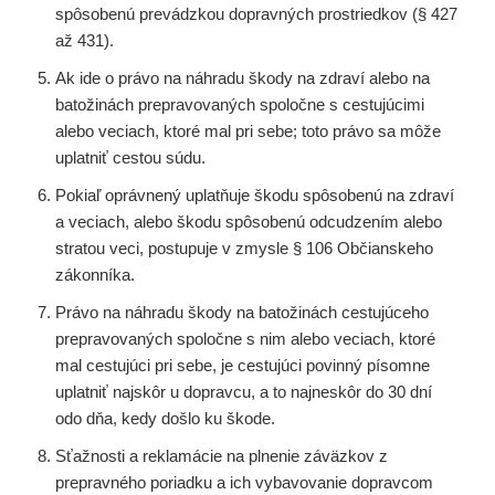
spôsobenú prevádzkou dopravných prostriedkov (§ 427
až 431).
Ak ide o právo na náhradu škody na zdraví alebo na
batožinách prepravovaných spoločne s cestujúcimi
alebo veciach, ktoré mal pri sebe; toto právo sa môže
uplatniť cestou súdu.
Pokiaľ oprávnený uplatňuje škodu spôsobenú na zdraví
a veciach, alebo škodu spôsobenú odcudzením alebo
stratou veci, postupuje v zmysle § 106 Občianskeho
zákonníka.
Právo na náhradu škody na batožinách cestujúceho
prepravovaných spoločne s nim alebo veciach, ktoré
mal cestujúci pri sebe, je cestujúci povinný písomne
uplatniť najskôr u dopravcu, a to najneskôr do 30 dní
odo dňa, kedy došlo ku škode.
Sťažnosti a reklamácie na plnenie záväzkov z
prepravného poriadku a ich vybavovanie dopravcom