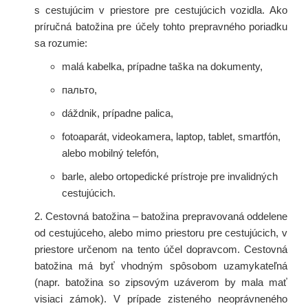
s cestujúcim v priestore pre cestujúcich vozidla. Ako
príručná batožina pre účely tohto prepravného poriadku
sa rozumie:
malá kabelka, prípadne taška na dokumenty,
пальто,
dáždnik, prípadne palica,
fotoaparát, videokamera, laptop, tablet, smartfón,
alebo mobilný telefón,
barle, alebo ortopedické prístroje pre invalidných
cestujúcich.
2. Cestovná batožina – batožina prepravovaná oddelene
od cestujúceho, alebo mimo priestoru pre cestujúcich, v
priestore určenom na tento účel dopravcom. Cestovná
batožina má byť vhodným spôsobom uzamykateľná
(napr. batožina so zipsovým uzáverom by mala mať
visiaci zámok). V prípade zisteného neoprávneného