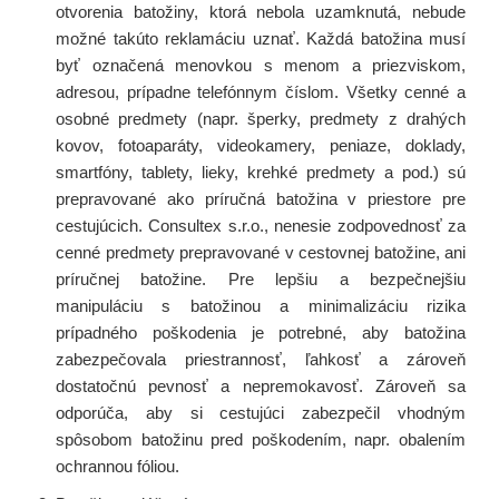
otvorenia batožiny, ktorá nebola uzamknutá, nebude
možné takúto reklamáciu uznať. Každá batožina musí
byť označená menovkou s menom a priezviskom,
adresou, prípadne telefónnym číslom. Všetky cenné a
osobné predmety (napr. šperky, predmety z drahých
kovov, fotoaparáty, videokamery, peniaze, doklady,
smartfóny, tablety, lieky, krehké predmety a pod.) sú
prepravované ako príručná batožina v priestore pre
cestujúcich. Consultex s.r.o., nenesie zodpovednosť za
cenné predmety prepravované v cestovnej batožine, ani
príručnej batožine. Pre lepšiu a bezpečnejšiu
manipuláciu s batožinou a minimalizáciu rizika
prípadného poškodenia je potrebné, aby batožina
zabezpečovala priestrannosť, ľahkosť a zároveň
dostatočnú pevnosť a nepremokavosť. Zároveň sa
odporúča, aby si cestujúci zabezpečil vhodným
spôsobom batožinu pred poškodením, napr. obalením
ochrannou fóliou.