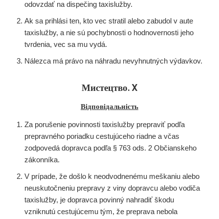
odovzdať na dispečing taxislužby.
Ak sa prihlási ten, kto vec stratil alebo zabudol v aute
taxislužby, a nie sú pochybnosti o hodnovernosti jeho
tvrdenia, vec sa mu vydá.
Nálezca má právo na náhradu nevyhnutných výdavkov.
Мистецтво. X
Відповідальність
Za porušenie povinnosti taxislužby prepraviť podľa
prepravného poriadku cestujúceho riadne a včas
zodpovedá dopravca podľa § 763 ods. 2 Občianskeho
zákonníka.
V prípade, že došlo k neodvodnenému meškaniu alebo
neuskutočneniu prepravy z viny dopravcu alebo vodiča
taxislužby, je dopravca povinný nahradiť škodu
vzniknutú cestujúcemu tým, že preprava nebola