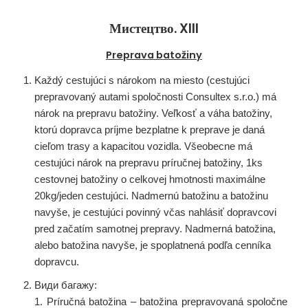
Мистецтво. XIII
Preprava batožiny
Každý cestujúci s nárokom na miesto (cestujúci
prepravovaný autami spoločnosti Consultex s.r.o.) má
nárok na prepravu batožiny. Veľkosť a váha batožiny,
ktorú dopravca príjme bezplatne k preprave je daná
cieľom trasy a kapacitou vozidla. Všeobecne má
cestujúci nárok na prepravu príručnej batožiny, 1ks
cestovnej batožiny o celkovej hmotnosti maximálne
20kg/jeden cestujúci. Nadmernú batožinu a batožinu
navyše, je cestujúci povinný včas nahlásiť dopravcovi
pred začatím samotnej prepravy. Nadmerná batožina,
alebo batožina navyše, je spoplatnená podľa cenníka
dopravcu.
Види багажу:
1. Príručná batožina – batožina prepravovaná spoločne