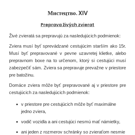
Мистецтво. XIV
Preprava živých zvierat
Živé zvieratá sa prepravujú za nasledujúcich podmienok:
Zviera musí byť sprevádzané cestujúcim starším ako 15r.
Musí byť prepravované v pevne uzavretej klietke, alebo
prepravnom boxe na to určenom, ktorý si cestujúci musí
zabezpečiť sám. Zviera sa prepravuje prevažne v priestore
pre batožinu.
Domáce zviera môže byť prepravované aj v priestore pre
cestujúcich za nasledujúcich podmienok:
v priestore pre cestujúcich môže byť maximálne
jedno zviera,
vodič vozidla a ani cestujúci nesmú mať námietky,
ani jeden z rozmerov schránky so zvieraťom nesmie