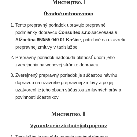
Мистецтво. I
Úvodné ustanovenia
Tento prepravný poriadok upravuje prepravné
podmienky dopravcu
Consultex s.r.o.
заснована в
Alžbetina 653/55 040 01 Košice
, potrebné na uzavretie
prepravnej zmluvy v taxislužbe.
Prepravný poriadok nadobúda platnosť dňom jeho
zverejnenia na webovej stránke dopravcu.
Zverejnený prepravný poriadok je súčasťou návrhu
dopravcu na uzavretie prepravnej zmluvy a po jej
uzatvorení je jeho obsah súčasťou zmluvných práv a
povinnosti účastníkov.
Мистецтво. II
Vymedzenie základných pojmov
Taxislužba je prevádzkovanie osobnej dopravy