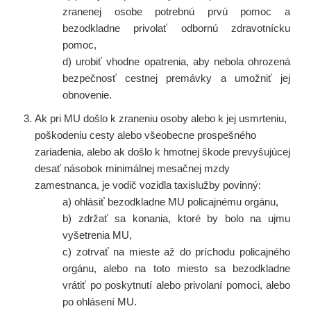
zranenej osobe potrebnú prvú pomoc a
bezodkladne privolať odbornú zdravotnícku
pomoc,
d) urobiť vhodne opatrenia, aby nebola ohrozená
bezpečnosť cestnej premávky a umožniť jej
obnovenie.
Ak pri MU došlo k zraneniu osoby alebo k jej usmrteniu,
poškodeniu cesty alebo všeobecne prospešného
zariadenia, alebo ak došlo k hmotnej škode prevyšujúcej
desať násobok minimálnej mesačnej mzdy
zamestnanca, je vodič vozidla taxislužby povinný:
a) ohlásiť bezodkladne MU policajnému orgánu,
b) zdržať sa konania, ktoré by bolo na ujmu
vyšetrenia MU,
c) zotrvať na mieste až do príchodu policajného
orgánu, alebo na toto miesto sa bezodkladne
vrátiť po poskytnutí alebo privolaní pomoci, alebo
po ohlásení MU.