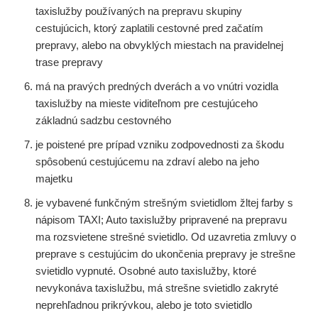
taxislužby používaných na prepravu skupiny
cestujúcich, ktorý zaplatili cestovné pred začatím
prepravy, alebo na obvyklých miestach na pravidelnej
trase prepravy
má na pravých predných dverách a vo vnútri vozidla
taxislužby na mieste viditeľnom pre cestujúceho
základnú sadzbu cestovného
je poistené pre prípad vzniku zodpovednosti za škodu
spôsobenú cestujúcemu na zdraví alebo na jeho
majetku
je vybavené funkčným strešným svietidlom žltej farby s
nápisom TAXI; Auto taxislužby pripravené na prepravu
ma rozsvietene strešné svietidlo. Od uzavretia zmluvy o
preprave s cestujúcim do ukončenia prepravy je strešne
svietidlo vypnuté. Osobné auto taxislužby, ktoré
nevykonáva taxislužbu, má strešne svietidlo zakryté
neprehľadnou prikrývkou, alebo je toto svietidlo