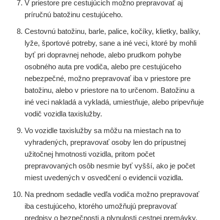
V priestore pre cestujúcich možno prepravovať aj
príručnú batožinu cestujúceho.
Cestovnú batožinu, barle, palice, kočíky, klietky, balíky,
lyže, športové potreby, sane a iné veci, ktoré by mohli
byť pri dopravnej nehode, alebo prudkom pohybe
osobného auta pre vodiča, alebo pre cestujúceho
nebezpečné, možno prepravovať iba v priestore pre
batožinu, alebo v priestore na to určenom. Batožinu a
iné veci nakladá a vykladá, umiestňuje, alebo pripevňuje
vodič vozidla taxislužby.
Vo vozidle taxislužby sa môžu na miestach na to
vyhradených, prepravovať osoby len do prípustnej
užitočnej hmotnosti vozidla, pritom počet
prepravovaných osôb nesmie byť vyšší, ako je počet
miest uvedených v osvedčení o evidencii vozidla.
Na prednom sedadle vedľa vodiča možno prepravovať
iba cestujúceho, ktorého umožňujú prepravovať
predpisy o bezpečnosti a plynulosti cestnej premávky.