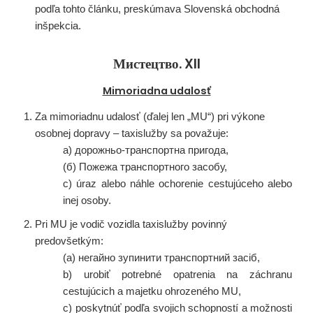
podľa tohto článku, preskúmava Slovenská obchodná
inšpekcia.
Мистецтво. XII
Mimoriadna udalosť
Za mimoriadnu udalosť (ďalej len „MU“) pri výkone
osobnej dopravy – taxislužby sa považuje:
а) дорожньо-транспортна пригода,
(б) Пожежа транспортного засобу,
c) úraz alebo náhle ochorenie cestujúceho alebo
inej osoby.
Pri MU je vodič vozidla taxislužby povinný
predovšetkým:
(a) негайно зупинити транспортний засіб,
b) urobiť potrebné opatrenia na záchranu
cestujúcich a majetku ohrozeného MU,
c) poskytnúť podľa svojich schopností a možnosti