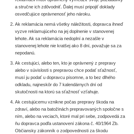
a stručne ich zdôvodniť. Ďalej musí pripojiť doklady
osvedčujúce oprávnenosť jeho nároku.
Ak reklamácia nemá všetky náležitosti, dopravca ihneď
vyzve reklamujúceho na jej doplnenie v stanovenej
lehote. Ak sa reklamácia nedoplní a nezašle v
stanovenej lehote nie kratšej ako 8 dní, považuje sa za
nepodanú.
Ak cestujúci, alebo ten, kto je oprávnený z prepravy
alebo v súvislosti s prepravou chce podať sťažnosť,
musí ju podať u dopravcu písomne, a to bez dlhého
odkladu, najneskôr do 7 kalendárnych dní od
skutočnosti na ktorú sa sťažnosť vzťahuje.
Ak cestujúcemu vznikne počas prepravy škoda na
zdraví, alebo na batožinách prepravovaných spoločne s
ním, alebo na veciach, ktoré mal pri sebe, zodpovedá za
ňu dopravca podľa ustanovení zákona č. 40/1964 Zb.
Občiansky zákonník o zodpovednosti za škodu