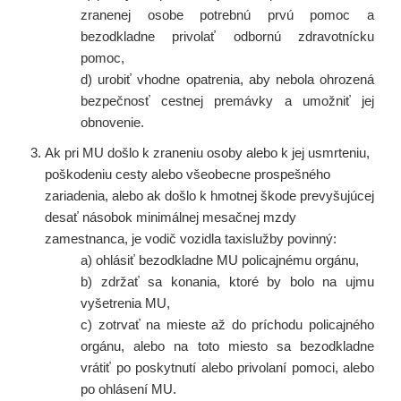
zranenej osobe potrebnú prvú pomoc a
bezodkladne privolať odbornú zdravotnícku
pomoc,
d) urobiť vhodne opatrenia, aby nebola ohrozená
bezpečnosť cestnej premávky a umožniť jej
obnovenie.
Ak pri MU došlo k zraneniu osoby alebo k jej usmrteniu,
poškodeniu cesty alebo všeobecne prospešného
zariadenia, alebo ak došlo k hmotnej škode prevyšujúcej
desať násobok minimálnej mesačnej mzdy
zamestnanca, je vodič vozidla taxislužby povinný:
a) ohlásiť bezodkladne MU policajnému orgánu,
b) zdržať sa konania, ktoré by bolo na ujmu
vyšetrenia MU,
c) zotrvať na mieste až do príchodu policajného
orgánu, alebo na toto miesto sa bezodkladne
vrátiť po poskytnutí alebo privolaní pomoci, alebo
po ohlásení MU.