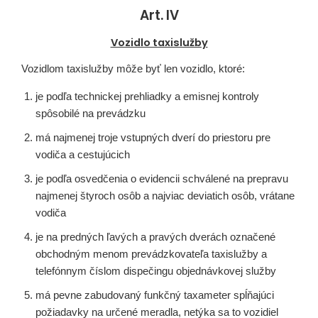
Art. IV
Vozidlo taxislužby
Vozidlom taxislužby môže byť len vozidlo, ktoré:
je podľa technickej prehliadky a emisnej kontroly
spôsobilé na prevádzku
má najmenej troje vstupných dverí do priestoru pre
vodiča a cestujúcich
je podľa osvedčenia o evidencii schválené na prepravu
najmenej štyroch osôb a najviac deviatich osôb, vrátane
vodiča
je na predných ľavých a pravých dverách označené
obchodným menom prevádzkovateľa taxislužby a
telefónnym číslom dispečingu objednávkovej služby
má pevne zabudovaný funkčný taxameter spĺňajúci
požiadavky na určené meradla, netýka sa to vozidiel