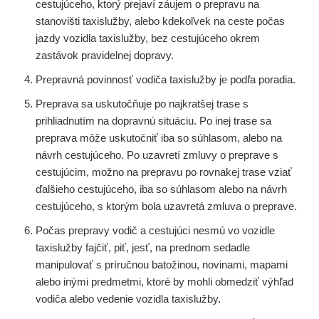
cestujúceho, ktorý prejaví záujem o prepravu na
stanovišti taxislužby, alebo kdekoľvek na ceste počas
jazdy vozidla taxislužby, bez cestujúceho okrem
zastávok pravidelnej dopravy.
Prepravná povinnosť vodiča taxislužby je podľa poradia.
Preprava sa uskutočňuje po najkratšej trase s
prihliadnutím na dopravnú situáciu. Po inej trase sa
preprava môže uskutočniť iba so súhlasom, alebo na
návrh cestujúceho. Po uzavretí zmluvy o preprave s
cestujúcim, možno na prepravu po rovnakej trase vziať
ďalšieho cestujúceho, iba so súhlasom alebo na návrh
cestujúceho, s ktorým bola uzavretá zmluva o preprave.
Počas prepravy vodič a cestujúci nesmú vo vozidle
taxislužby fajčiť, piť, jesť, na prednom sedadle
manipulovať s príručnou batožinou, novinami, mapami
alebo inými predmetmi, ktoré by mohli obmedziť výhľad
vodiča alebo vedenie vozidla taxislužby.