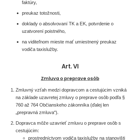
faktúry,
preukaz totožnosti,
doklady o absolvovaní TK a EK, potvrdenie o
uzatvorení poistného,
na viditeľnom mieste mať umiestnený preukaz
vodiča taxislužby.
Art. VI
Zmluva o preprave osôb
Zmluvný vzťah medzi dopravcom a cestujúcim vzniká
na základe uzavretej zmluvy o preprave osôb podľa §
760 až 764 Občianskeho zákonníka (ďalej len
„prepravná zmluva“).
Dopravca môže uzavrieť zmluvu o preprave osôb s
cestujúcim:
prostredníctvom vodiča taxislužby na stanovišti