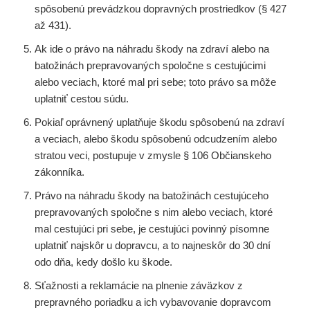
spôsobenú prevádzkou dopravných prostriedkov (§ 427
až 431).
Ak ide o právo na náhradu škody na zdraví alebo na
batožinách prepravovaných spoločne s cestujúcimi
alebo veciach, ktoré mal pri sebe; toto právo sa môže
uplatniť cestou súdu.
Pokiaľ oprávnený uplatňuje škodu spôsobenú na zdraví
a veciach, alebo škodu spôsobenú odcudzením alebo
stratou veci, postupuje v zmysle § 106 Občianskeho
zákonníka.
Právo na náhradu škody na batožinách cestujúceho
prepravovaných spoločne s nim alebo veciach, ktoré
mal cestujúci pri sebe, je cestujúci povinný písomne
uplatniť najskôr u dopravcu, a to najneskôr do 30 dní
odo dňa, kedy došlo ku škode.
Sťažnosti a reklamácie na plnenie záväzkov z
prepravného poriadku a ich vybavovanie dopravcom