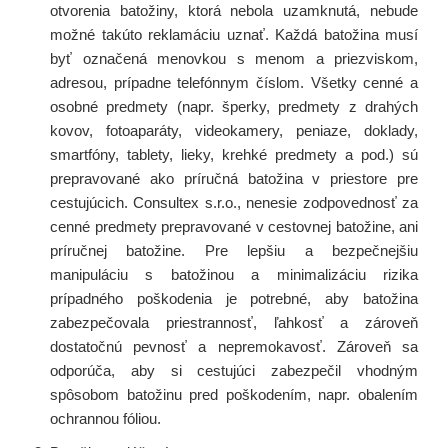
otvorenia batožiny, ktorá nebola uzamknutá, nebude
možné takúto reklamáciu uznať. Každá batožina musí
byť označená menovkou s menom a priezviskom,
adresou, prípadne telefónnym číslom. Všetky cenné a
osobné predmety (napr. šperky, predmety z drahých
kovov, fotoaparáty, videokamery, peniaze, doklady,
smartfóny, tablety, lieky, krehké predmety a pod.) sú
prepravované ako príručná batožina v priestore pre
cestujúcich. Consultex s.r.o., nenesie zodpovednosť za
cenné predmety prepravované v cestovnej batožine, ani
príručnej batožine. Pre lepšiu a bezpečnejšiu
manipuláciu s batožinou a minimalizáciu rizika
prípadného poškodenia je potrebné, aby batožina
zabezpečovala priestrannosť, ľahkosť a zároveň
dostatočnú pevnosť a nepremokavosť. Zároveň sa
odporúča, aby si cestujúci zabezpečil vhodným
spôsobom batožinu pred poškodením, napr. obalením
ochrannou fóliou.