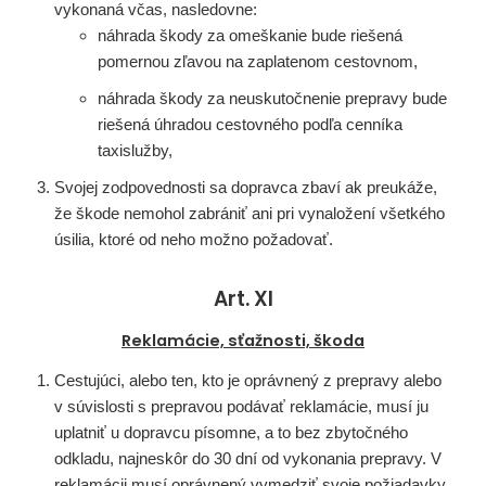
vykonaná včas, nasledovne:
náhrada škody za omeškanie bude riešená
pomernou zľavou na zaplatenom cestovnom,
náhrada škody za neuskutočnenie prepravy bude
riešená úhradou cestovného podľa cenníka
taxislužby,
Svojej zodpovednosti sa dopravca zbaví ak preukáže,
že škode nemohol zabrániť ani pri vynaložení všetkého
úsilia, ktoré od neho možno požadovať.
Art. XI
Reklamácie, sťažnosti, škoda
Cestujúci, alebo ten, kto je oprávnený z prepravy alebo
v súvislosti s prepravou podávať reklamácie, musí ju
uplatniť u dopravcu písomne, a to bez zbytočného
odkladu, najneskôr do 30 dní od vykonania prepravy. V
reklamácii musí oprávnený vymedziť svoje požiadavky