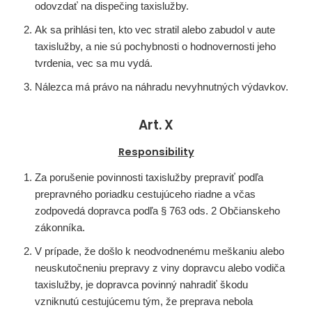
odovzdať na dispečing taxislužby.
Ak sa prihlási ten, kto vec stratil alebo zabudol v aute
taxislužby, a nie sú pochybnosti o hodnovernosti jeho
tvrdenia, vec sa mu vydá.
Nálezca má právo na náhradu nevyhnutných výdavkov.
Art. X
Responsibility
Za porušenie povinnosti taxislužby prepraviť podľa
prepravného poriadku cestujúceho riadne a včas
zodpovedá dopravca podľa § 763 ods. 2 Občianskeho
zákonníka.
V prípade, že došlo k neodvodnenému meškaniu alebo
neuskutočneniu prepravy z viny dopravcu alebo vodiča
taxislužby, je dopravca povinný nahradiť škodu
vzniknutú cestujúcemu tým, že preprava nebola