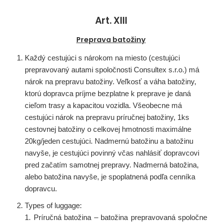
Art. XIII
Preprava batožiny
Každý cestujúci s nárokom na miesto (cestujúci
prepravovaný autami spoločnosti Consultex s.r.o.) má
nárok na prepravu batožiny. Veľkosť a váha batožiny,
ktorú dopravca príjme bezplatne k preprave je daná
cieľom trasy a kapacitou vozidla. Všeobecne má
cestujúci nárok na prepravu príručnej batožiny, 1ks
cestovnej batožiny o celkovej hmotnosti maximálne
20kg/jeden cestujúci. Nadmernú batožinu a batožinu
navyše, je cestujúci povinný včas nahlásiť dopravcovi
pred začatím samotnej prepravy. Nadmerná batožina,
alebo batožina navyše, je spoplatnená podľa cenníka
dopravcu.
Types of luggage:
1. Príručná batožina – batožina prepravovaná spoločne