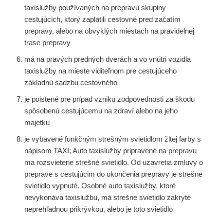
taxislužby používaných na prepravu skupiny
cestujúcich, ktorý zaplatili cestovné pred začatím
prepravy, alebo na obvyklých miestach na pravidelnej
trase prepravy
má na pravých predných dverách a vo vnútri vozidla
taxislužby na mieste viditeľnom pre cestujúceho
základnú sadzbu cestovného
je poistené pre prípad vzniku zodpovednosti za škodu
spôsobenú cestujúcemu na zdraví alebo na jeho
majetku
je vybavené funkčným strešným svietidlom žltej farby s
nápisom TAXI; Auto taxislužby pripravené na prepravu
ma rozsvietene strešné svietidlo. Od uzavretia zmluvy o
preprave s cestujúcim do ukončenia prepravy je strešne
svietidlo vypnuté. Osobné auto taxislužby, ktoré
nevykonáva taxislužbu, má strešne svietidlo zakryté
neprehľadnou prikrývkou, alebo je toto svietidlo