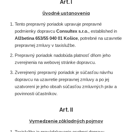
Art. I
Úvodné ustanovenia
Tento prepravný poriadok upravuje prepravné
podmienky dopravcu
Consultex s.r.o.
, established in
Alžbetina 653/55 040 01 Košice
, potrebné na uzavretie
prepravnej zmluvy v taxislužbe.
Prepravný poriadok nadobúda platnosť dňom jeho
zverejnenia na webovej stránke dopravcu.
Zverejnený prepravný poriadok je súčasťou návrhu
dopravcu na uzavretie prepravnej zmluvy a po jej
uzatvorení je jeho obsah súčasťou zmluvných práv a
povinnosti účastníkov.
Art. II
Vymedzenie základných pojmov
Taxislužba je prevádzkovanie osobnej dopravy