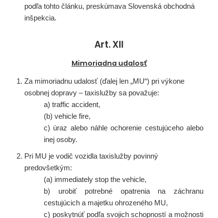
podľa tohto článku, preskúmava Slovenská obchodná
inšpekcia.
Art. XII
Mimoriadna udalosť
Za mimoriadnu udalosť (ďalej len „MU“) pri výkone
osobnej dopravy – taxislužby sa považuje:
a) traffic accident,
(b) vehicle fire,
c) úraz alebo náhle ochorenie cestujúceho alebo
inej osoby.
Pri MU je vodič vozidla taxislužby povinný
predovšetkým:
(a) immediately stop the vehicle,
b) urobiť potrebné opatrenia na záchranu
cestujúcich a majetku ohrozeného MU,
c) poskytnúť podľa svojich schopností a možnosti