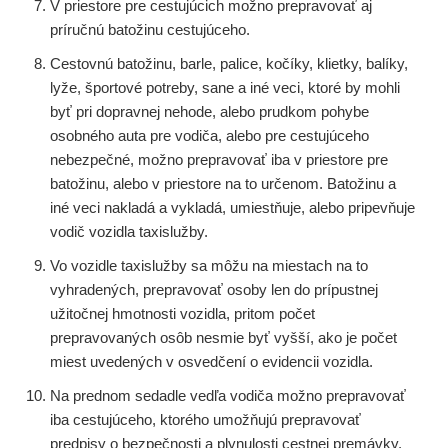
V priestore pre cestujúcich možno prepravovať aj
príručnú batožinu cestujúceho.
Cestovnú batožinu, barle, palice, kočíky, klietky, balíky,
lyže, športové potreby, sane a iné veci, ktoré by mohli
byť pri dopravnej nehode, alebo prudkom pohybe
osobného auta pre vodiča, alebo pre cestujúceho
nebezpečné, možno prepravovať iba v priestore pre
batožinu, alebo v priestore na to určenom. Batožinu a
iné veci nakladá a vykladá, umiestňuje, alebo pripevňuje
vodič vozidla taxislužby.
Vo vozidle taxislužby sa môžu na miestach na to
vyhradených, prepravovať osoby len do prípustnej
užitočnej hmotnosti vozidla, pritom počet
prepravovaných osôb nesmie byť vyšší, ako je počet
miest uvedených v osvedčení o evidencii vozidla.
Na prednom sedadle vedľa vodiča možno prepravovať
iba cestujúceho, ktorého umožňujú prepravovať
predpisy o bezpečnosti a plynulosti cestnej premávky.