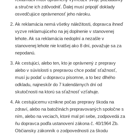
a stručne ich zdôvodniť. Ďalej musí pripojiť doklady
osvedčujúce oprávnenosť jeho nároku.
Ak reklamácia nemá všetky náležitosti, dopravca ihneď
vyzve reklamujúceho na jej doplnenie v stanovenej
lehote. Ak sa reklamácia nedoplní a nezašle v
stanovenej lehote nie kratšej ako 8 dní, považuje sa za
nepodanú.
Ak cestujúci, alebo ten, kto je oprávnený z prepravy
alebo v súvislosti s prepravou chce podať sťažnosť,
musí ju podať u dopravcu písomne, a to bez dlhého
odkladu, najneskôr do 7 kalendárnych dní od
skutočnosti na ktorú sa sťažnosť vzťahuje.
Ak cestujúcemu vznikne počas prepravy škoda na
zdraví, alebo na batožinách prepravovaných spoločne s
ním, alebo na veciach, ktoré mal pri sebe, zodpovedá za
ňu dopravca podľa ustanovení zákona č. 40/1964 Zb.
Občiansky zákonník o zodpovednosti za škodu