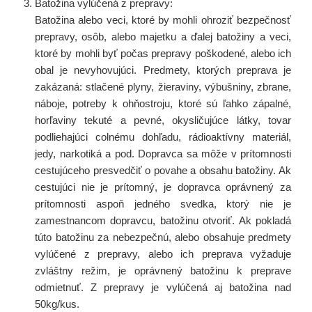
Batožina vylúčená z prepravy:
Batožina alebo veci, ktoré by mohli ohroziť bezpečnosť
prepravy, osôb, alebo majetku a ďalej batožiny a veci,
ktoré by mohli byť počas prepravy poškodené, alebo ich
obal je nevyhovujúci. Predmety, ktorých preprava je
zakázaná: stlačené plyny, žieraviny, výbušniny, zbrane,
náboje, potreby k ohňostroju, ktoré sú ľahko zápalné,
horľaviny tekuté a pevné, okysličujúce látky, tovar
podliehajúci colnému dohľadu, rádioaktívny materiál,
jedy, narkotiká a pod. Dopravca sa môže v prítomnosti
cestujúceho presvedčiť o povahe a obsahu batožiny. Ak
cestujúci nie je prítomný, je dopravca oprávnený za
prítomnosti aspoň jedného svedka, ktorý nie je
zamestnancom dopravcu, batožinu otvoriť. Ak pokladá
túto batožinu za nebezpečnú, alebo obsahuje predmety
vylúčené z prepravy, alebo ich preprava vyžaduje
zvláštny režim, je oprávnený batožinu k preprave
odmietnuť. Z prepravy je vylúčená aj batožina nad
50kg/kus.