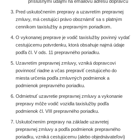
príslušnými údajmi na emailovú adresu dopravcu
Pred uskutočnením prepravy a uzavretím prepravnej
zmluvy, má cestujúci právo oboznámiť sa s platným
cenníkom taxislužby a prepravným poriadkom.
O vykonanej preprave je vodič taxislužby povinný vydať
cestujúcemu potvrdenku, ktorá obsahuje najmá údaje
podľa čl. V ods. 11 prepravného poriadku.
Uzavretím prepravnej zmluvy, vzniká dopravcovi
povinnosť riadne a včas prepraviť cestujúceho do
miesta určenia podľa zmluvných podmienok a
podmienok prepravného poriadku.
Odmietnuť uzavretie prepravnej zmluvy a vykonanie
prepravy môže vodič vozidla taxislužby podľa
podmienok čl. VIII prepravného poriadku.
Uskutočnením prepravy na základe uzavretej
prepravnej zmluvy a podľa podmienok prepravného
poriadku, vzniká cestujúcemu (alebo objednávateľovi)