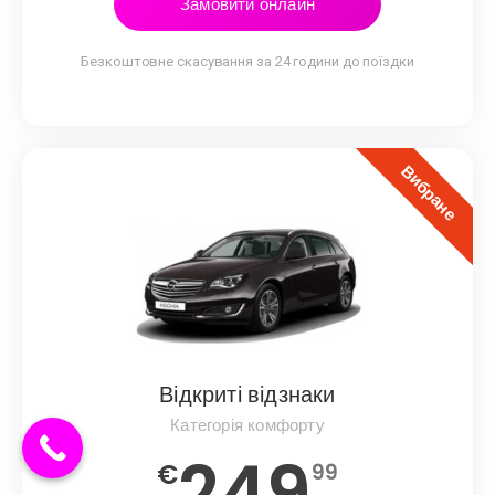
Замовити онлайн
Безкоштовне скасування за 24 години до поїздки
Вибране
Відкриті відзнаки
Категорія комфорту
249
€
99