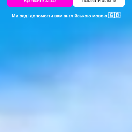
Бронюйте зараз
Показати більше
🇬🇧
Ми раді допомогти вам англійською мовою